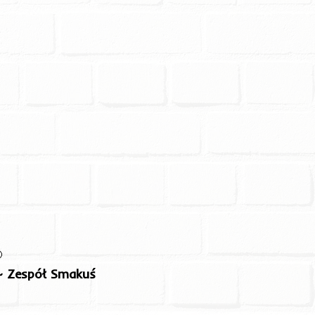
ka dostawa

~ Zespół Smakuś