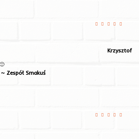
😁
Krzysztof
🙂
~ Zespół Smakuś
lnie jedzenie znakomite
Wszystko zgodnie z