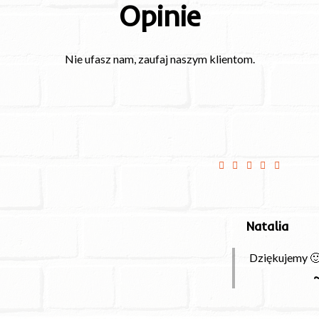
Opinie
Nie ufasz nam, zaufaj naszym klientom.
iej niż podana godzina,
Świeże jedzenie szyb
zne. Polecam serdecznie
Natalia
Dziękujemy 