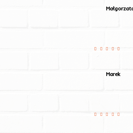
Małgorzat
Smaczne
Marek
Smacznie i szybko 