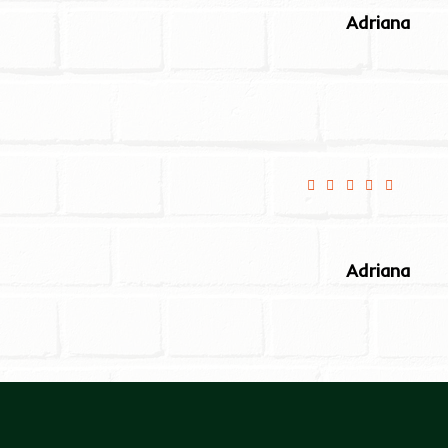
Adriana
zne
Cały proces zamawiani
idealnie dopracowan
Adriana