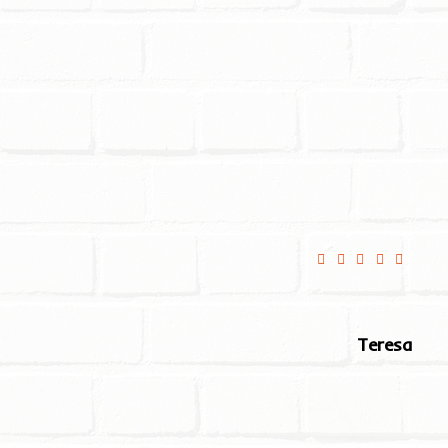
Dostarczono wcześn
ciepłe dania i smac
Teresa