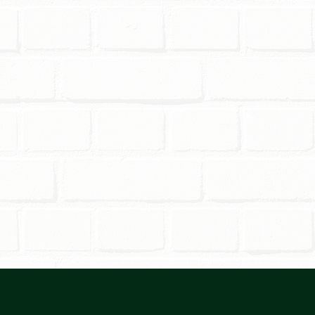
a jak i dostawy jest
y. Polecam