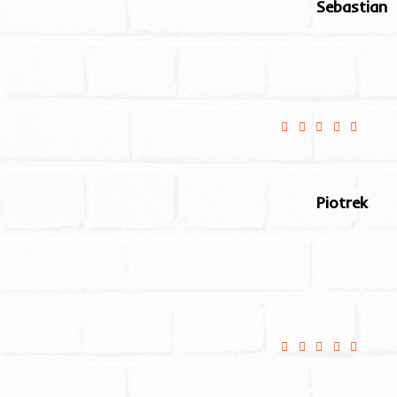
Sebastian
Smacznie i szybko 
Piotrek
Jedzenie pyszne bę
Dzięki