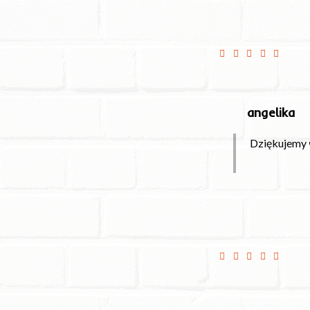
Wszystko ok
angelika
Dziękujemy 
Do dostawa punktua