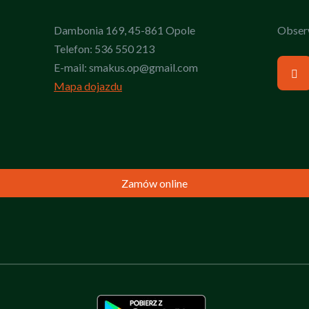
Dambonia 169, 45-861 Opole
Obserw
Telefon:
536 550 213
E-mail:
smakus.op@gmail.com
Mapa dojazdu
Zamów online