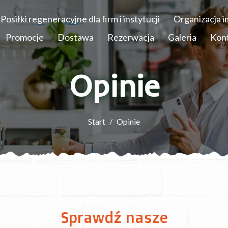
Posiłki regeneracyjne dla firm i instytucji
Organizacja 
Promocje
Dostawa
Rezerwacja
Galeria
Kon
Opinie
Start
Opinie
Sprawdź nasze