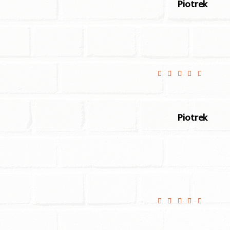
Piotrek
przygotowane
Szybko i smacznie
Piotrek
dę polecać
Pyszne jedzenie, duże
dostawa na czas.