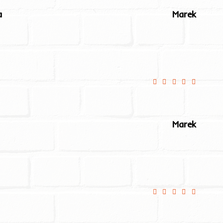
a
Marek
super +++++
Marek
polecam
Niestety surówka prz