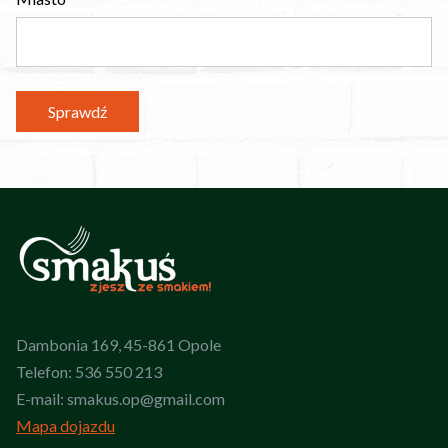
Sprawdź
Dambonia 169, 45-861 Opole
Telefon:
536 550 213
E-mail:
smakus.op@gmail.com
Mapa dojazdu